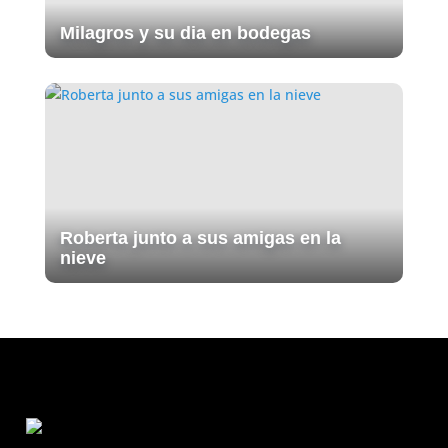
Milagros y su dia en bodegas
Roberta junto a sus amigas en la
nieve